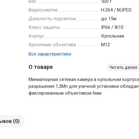
Вес
500 г
Видеосжатие
Н.264 / MJPEG
Дальность подсветки
до 15м
Класс защиты
IP66 / IK10
Корпус
Купольная
Крепление объектива
M12
Все характеристики
О товаре
Читать далее
Миниатюрная сетевая камера в купольном корпус
разрешения 1,3Мп для уличной установки обладае
фиксированным объективом 6мм
ывов (0)