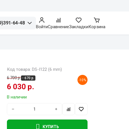
9)391-64-48
Войти
Сравнение
Закладки
Корзина
Код товара: DS-I122 (6 mm)
6 700 р.
- 670 р.
-10%
6 030 р.
В наличии
−
+
КУПИТЬ