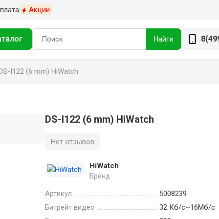
плата
Акции
аталог
8(49
Найти
DS-I122 (6 mm) HiWatch
DS-I122 (6 mm) HiWatch
Нет отзывов
HiWatch
Бренд
Артикул
5008239
Битрейт видео
32 Кб/с~16Мб/с