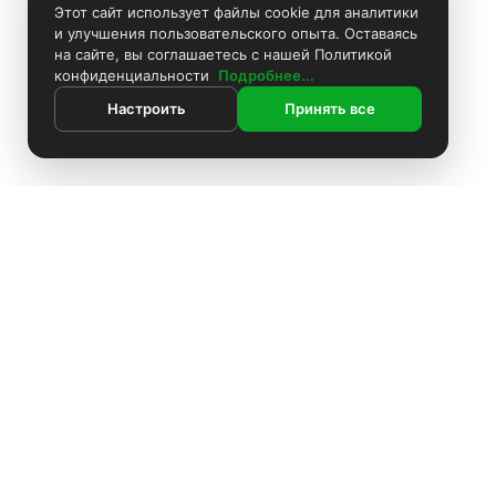
Этот сайт использует файлы cookie для аналитики
и улучшения пользовательского опыта. Оставаясь
на сайте, вы соглашаетесь с нашей Политикой
конфиденциальности
Подробнее...
Настроить
Принять все
ИНФОРМАЦИЯ
Контакты
Поиск
Каталог
Покраска камер
Установка видеонаблюдения
Информация
Комплекты видеонаблюдения
О компании
Установка видеонаблюдения
Блоки питания
Доставка
Оплата
О компании
Аккумуляторы
Политика конфиденциальности
Доставка
Производители