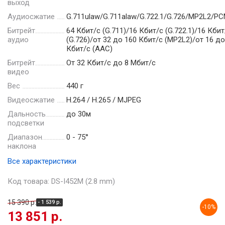
выход
Аудиосжатие
G.711ulaw/G.711alaw/G.722.1/G.726/MP2L2/P
Битрейт
64 Кбит/с (G.711)/16 Кбит/с (G.722.1)/16 Кбит
аудио
(G.726)/от 32 до 160 Кбит/с (MP2L2)/от 16 до
Кбит/с (AAC)
Битрейт
От 32 Кбит/с до 8 Мбит/с
видео
Вес
440 г
Видеосжатие
Н.264 / Н.265 / MJPEG
Дальность
до 30м
подсветки
Диапазон
0 - 75°
наклона
Все характеристики
Код товара: DS-I452M (2.8 mm)
15 390 р.
- 1 539 р.
-10%
13 851 р.