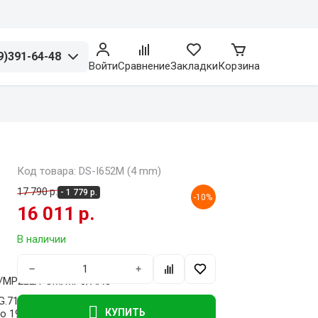
9)391-64-48
Войти
Сравнение
Закладки
Корзина
Код товара: DS-I652M (4 mm)
17 790 р.
- 1 779 р.
-10%
16 011 р.
В наличии
−
+
726/MP2L2/PCM/MP3/AAC
G.711 alaw)/16 Кбит/с
КУПИТЬ
до 192 Кбит/с (MP2L2)/