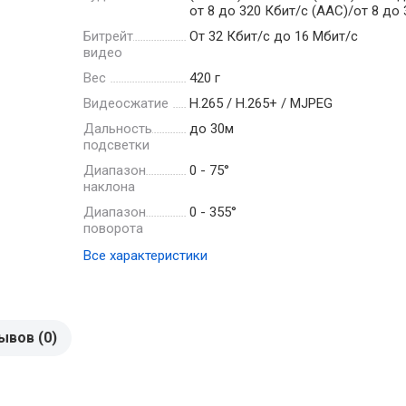
от 8 до 320 Кбит/с (AAC)/от 8 до
Битрейт
От 32 Кбит/с до 16 Мбит/с
видео
Вес
420 г
Видеосжатие
Н.265 / Н.265+ / MJPEG
Дальность
до 30м
подсветки
Диапазон
0 - 75°
наклона
Диапазон
0 - 355°
поворота
Все характеристики
ывов (0)