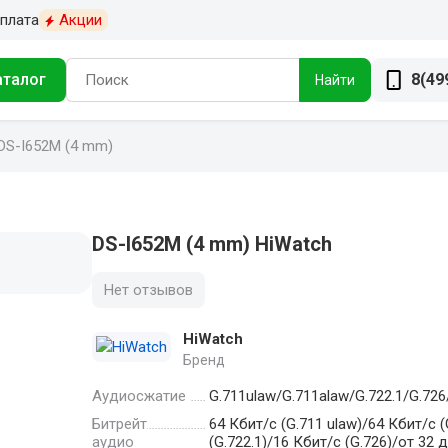
плата
Акции
аталог
8(49
Найти
DS-I652M (4 mm)
DS-I652M (4 mm) HiWatch
Нет отзывов
HiWatch
Бренд
Аудиосжатие
G.711ulaw/G.711alaw/G.722.1/G.
Битрейт
64 Кбит/с (G.711 ulaw)/64 Кбит/с (
аудио
(G.722.1)/16 Кбит/с (G.726)/от 32 