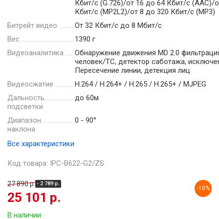
Кбит/с (G.726)/от 16 до 64 Кбит/с (AAC)/о
Кбит/с (MP2L2)/от 8 до 320 Кбит/с (MP3)
Битрейт видео
От 32 Кбит/с до 8 Мбит/с
Вес
1390 г
Видеоаналитика
Обнаружение движения MD 2.0 фильтраци
человек/ТС, детектор саботажа, исключе
Пересечение линии, детекция лиц
Видеосжатие
Н.264 / Н.264+ / Н.265 / Н.265+ / MJPEG
Дальность
до 60м
подсветки
Диапазон
0 - 90°
наклона
Все характеристики
Код товара: IPC-B622-G2/ZS
27 890 р.
- 2 789 р.
-10%
25 101 р.
В наличии