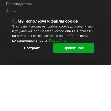
Производители
Акции
Мы используем файлы cookie
СЛУЖБА ПОДДЕРЖКИ
Этот сайт использует файлы cookie для аналитики
и улучшения пользовательского опыта. Оставаясь
Связаться с нами
на сайте, вы соглашаетесь с нашей Политикой
конфиденциальности
Подробнее...
Карта сайта
Настроить
Принять все
КОНТАКТЫ
8(499)391-64-48
Контакты
Поиск
Каталог
Москва. Адрес: Пражская: Улица Кировоградская 15
ТЦ Гранд ЮГ павильон А-08 / Б-12
Информация
Комплекты видеонаблюдения
Понедельник - пятница 10.00 - 18.00 ч.
Установка видеонаблюдения
Zakaz@Slnr.ru