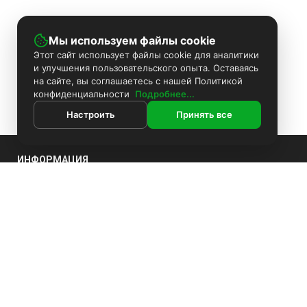
Мы используем файлы cookie
Этот сайт использует файлы cookie для аналитики
и улучшения пользовательского опыта. Оставаясь
на сайте, вы соглашаетесь с нашей Политикой
конфиденциальности
Подробнее...
Настроить
Принять все
ИНФОРМАЦИЯ
Покраска камер
Установка видеонаблюдения
Контакты
Поиск
Каталог
О компании
Доставка
Информация
Комплекты видеонаблюдения
Оплата
Политика конфиденциальности
Установка видеонаблюдения
Блоки питания
Производители