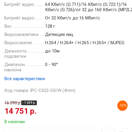
Битрейт аудио
64 Кбит/с (G.711)/16 Кбит/с (G.722.1)/16
Кбит/с (G.726)/от 32 до 160 Кбит/с (MP2L
Битрейт видео
От 32 Кбит/с до 16 Мбит/с
Вес
128 г
Видеоаналитика
Детекция лиц
Видеосжатие
Н.264 / Н.264+ / Н.265 / Н.265+ / MJPEG
Дальность
до 10м
подсветки
Диапазон
0 - 90°
наклона
Все характеристики
Код товара: IPC-C022-G0/W (4mm)
16 390 р.
- 1 639 р.
-10%
14 751 р.
В наличии