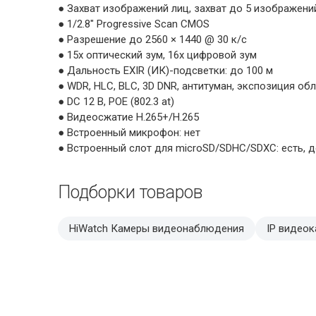
● Захват изображений лиц, захват до 5 изображен
● 1/2.8″ Progressive Scan CMOS
● Разрешение до 2560 × 1440 @ 30 к/с
● 15х оптический зум, 16х цифровой зум
● Дальность EXIR (ИК)-подсветки: до 100 м
● WDR, HLC, BLC, 3D DNR, антитуман, экспозиция об
● DC 12 В, POE (802.3 at)
● Видеосжатие H.265+/H.265
● Встроенный микрофон: нет
● Встроенный слот для microSD/SDHC/SDXC: есть, д
Подборки товаров
HiWatch Камеры видеонаблюдения
IP видео