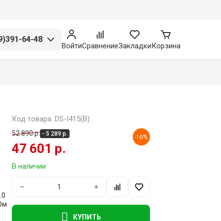
9)391-64-48
Войти
Сравнение
Закладки
Корзина
Код товара: DS-I415(B)
52 890 р.
- 5 289 р.
-10%
47 601 р.
В наличии
−
+
.0
кОм
КУПИТЬ