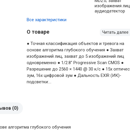
MD2.0; захват
изображения лиц
аудиодетектор
Все характеристики
О товаре
Читать далее
● Точная классификация объектов и тревога на
основе алгоритма глубокого обучения ● Захват
изображений лиц, захват до 5 изображений лиц
одновременно ● 1/2.8″ Progressive Scan CMOS ●
Разрешение до 2560 × 1440 @ 30 к/с ● 15х оптиче
зум, 16х цифровой зум ● Дальность EXIR (ИК)-
подсветки:...
ывов (0)
нове алгоритма глубокого обучения