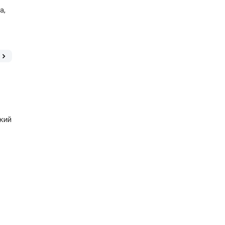
а,
ский