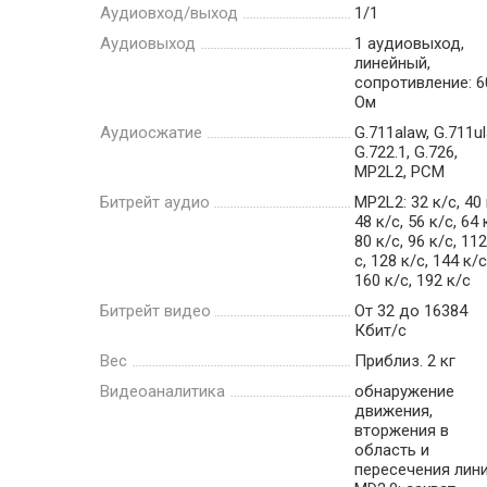
Аудиовход/выход
1/1
Аудиовыход
1 аудиовыход,
линейный,
сопротивление: 6
Ом
Аудиосжатие
G.711alaw, G.711ul
G.722.1, G.726,
MP2L2, PCM
Битрейт аудио
MP2L2: 32 к/с, 40 
48 к/с, 56 к/с, 64 
80 к/с, 96 к/с, 112
с, 128 к/с, 144 к/с
160 к/с, 192 к/с
Битрейт видео
От 32 до 16384
Кбит/с
Вес
Приблиз. 2 кг
Видеоаналитика
обнаружение
движения,
вторжения в
область и
пересечения лини