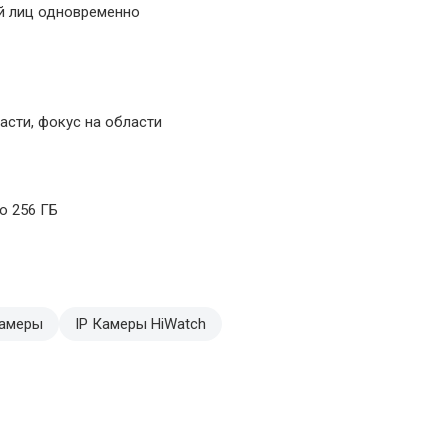
ий лиц одновременно
ласти, фокус на области
о 256 ГБ
камеры
IP Камеры HiWatch