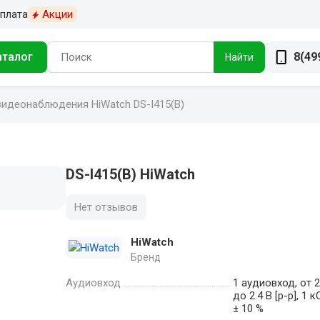
плата
Акции
аталог
8(49
Найти
видеонаблюдения HiWatch DS-I415(B)
DS-I415(B) HiWatch
Нет отзывов
HiWatch
Бренд
Аудиовход
1 аудиовход, от 2
до 2.4 В [p-p], 1 
± 10 %