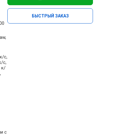
БЫСТРЫЙ ЗАКАЗ
00
aw,
к/с,
к/с,
 к/
,
и c