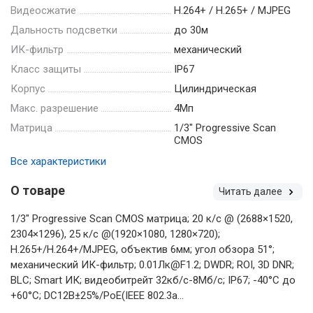
Видеосжатие
Н.264+ / Н.265+ / MJPEG
Дальность подсветки
до 30м
ИК-фильтр
механический
Класс защиты
IP67
Корпус
Цилиндрическая
Макс. разрешение
4Мп
Матрица
1/3" Progressive Scan
CMOS
Все характеристики
О товаре
Читать далее
1/3" Progressive Scan CMOS матрица; 20 к/с @ (2688×1520,
2304×1296), 25 к/с @(1920×1080, 1280×720);
H.265+/H.264+/MJPEG, объектив 6мм; угол обзора 51°;
механический ИК-фильтр; 0.01Лк@F1.2; DWDR; ROI, 3D DNR;
BLC; Smart ИК; видеобитрейт 32кб/с-8Мб/с; IP67; -40°C до
+60°C; DC12В±25%/PoE(IEEE 802.3a...