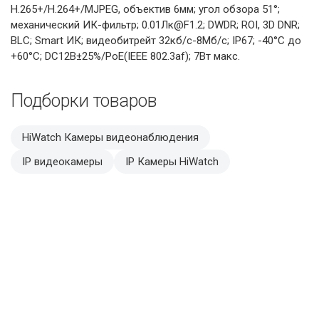
H.265+/H.264+/MJPEG, объектив 6мм; угол обзора 51°;
механический ИК-фильтр; 0.01Лк@F1.2; DWDR; ROI, 3D DNR;
BLC; Smart ИК; видеобитрейт 32кб/с-8Мб/с; IP67; -40°C до
+60°C; DC12В±25%/PoE(IEEE 802.3af); 7Вт макс.
Подборки товаров
HiWatch Камеры видеонаблюдения
IP видеокамеры
IP Камеры HiWatch