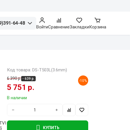
9)391-64-48
Войти
Сравнение
Закладки
Корзина
Код товара: DS-T503L(3.6mm)
6 390 р.
- 639 р.
-10%
5 751 р.
В наличии
−
+
TVI
КУПИТЬ
S