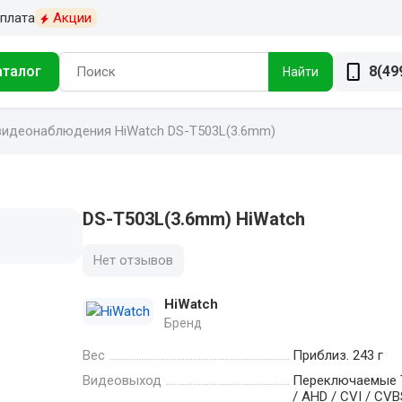
плата
Акции
аталог
8(49
Найти
видеонаблюдения HiWatch DS-T503L(3.6mm)
DS-T503L(3.6mm) HiWatch
Нет отзывов
HiWatch
Бренд
Вес
Приблиз. 243 г
Видеовыход
Переключаемые 
/ AHD / CVI / CVB