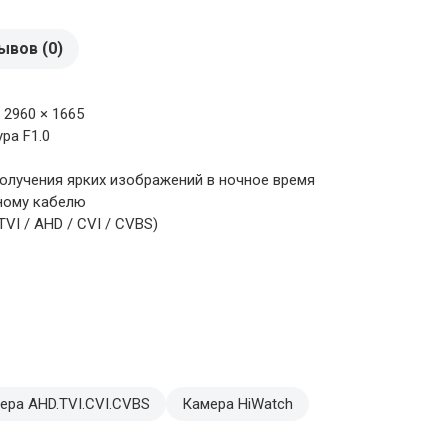
ывов (0)
 2960 × 1665
ра F1.0
получения ярких изображений в ночное время
ьному кабелю
VI / AHD / CVI / CVBS)
ера AHD.TVI.CVI.CVBS
Камера HiWatch