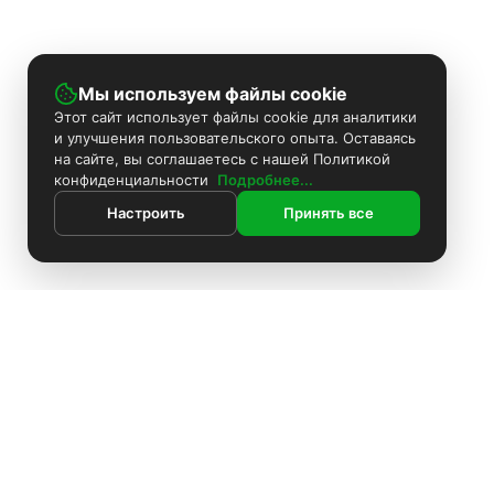
Мы используем файлы cookie
Этот сайт использует файлы cookie для аналитики
и улучшения пользовательского опыта. Оставаясь
на сайте, вы соглашаетесь с нашей Политикой
конфиденциальности
Подробнее...
Настроить
Принять все
ИНФОРМАЦИЯ
Контакты
Поиск
Каталог
Покраска камер
Установка видеонаблюдения
Информация
Комплекты видеонаблюдения
О компании
Доставка
Установка видеонаблюдения