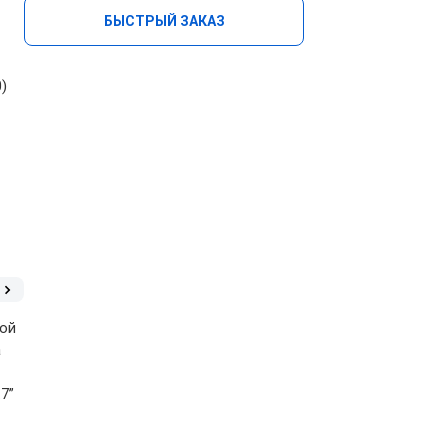
БЫСТРЫЙ ЗАКАЗ
)
)
кой
а
.7”