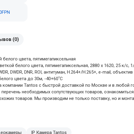
ывов (0)
й белого цвета, пятимегапиксельная
ткой белого цвета, пятимегапиксельная, 2880 x 1620, 25 к/с, 1/
DR, DWDR, DNR, ROI, антитуман, Н.264+/H.265+, e-mail, объектив
белого цвета до 30м, -40+60˚C
а компании Tantos с быстрой доставкой по Москве и в любой г
 и перечень необходимых сопутствующих товаров, ознакомиться
хожих товаров. Мы производим не только поставку, но и монта
деокамеры
IP Камера Tantos