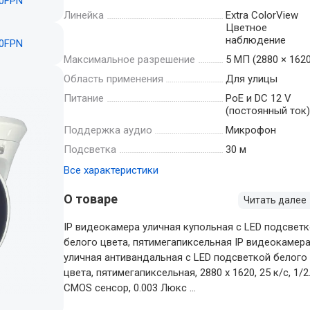
Линейка
Extra ColorView
Цветное
наблюдение
Максимальное разрешение
5 МП (2880 × 1620
Область применения
Для улицы
Питание
PoE и DC 12 V
(постоянный ток
Поддержка аудио
Микрофон
Подсветка
30 м
Все характеристики
О товаре
Читать далее
IP видеокамера уличная купольная с LED подсвет
белого цвета, пятимегапиксельная IP видеокамер
уличная антивандальная с LED подсветкой белого
цвета, пятимегапиксельная, 2880 x 1620, 25 к/с, 1/2
CMOS сенсор, 0.003 Люкс ...