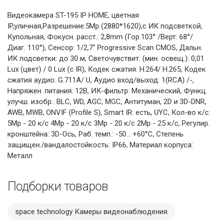
Видеокамера ST-195 IP HOME, цветная
IP,уличная,Разрешение:5Mp (2880*1620),с ИК подсветкой,
Купольная, Фокусн. расст.: 2,8mm (Гор.103° /Верт. 68°/
Диаг. 110°), Сенсор: 1/2,7" Progressive Scan CMOS, Дальн.
ИК подсветки: до 30 м, Светочувствит. (мин. освещ.): 0,01
Lux (цвет) / 0 Lux (с IR), Кодек сжатия: H.264/ H.265, Кодек
сжатия аудио: G.711A/ U, Аудио вход/выход: 1(RCA) /-,
Напряжен. питания: 12В, ИК-фильтр: Механический, Функц.
улучш. изобр.: BLC, WD, AGC, MGC, Антитуман, 2D и 3D-DNR,
AWB, MWB, ONVIF (Profile S), Smart IR: есть, UYC, Кол-во к/с:
5Mp - 20 к/с 4Mp - 20 к/с 3Mp - 20 к/с 2Mp - 25 к/с, Регулир.
кронштейна: 3D-Ось, Раб. темп.: -50… +60°С, Степень
защищен./вандалостойкость: IP66, Материал корпуса:
Металл
Подборки товаров
space technology Камеры видеонаблюдения