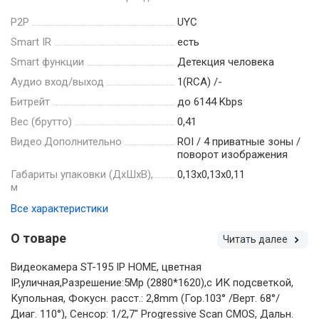
P2P
UYC
Smart IR
есть
Smart функции
Детекция человека
Аудио вход/выход
1(RCA) /-
Битрейт
до 6144 Kbps
Вес (брутто)
0,41
Видео.Дополнительно
ROI / 4 приватные зоны /
поворот изображения
Габариты упаковки (ДхШхВ),
0,13x0,13x0,11
м
Все характеристики
О товаре
Читать далее
Видеокамера ST-195 IP HOME, цветная
IP,уличная,Разрешение:5Mp (2880*1620),с ИК подсветкой,
Купольная, Фокусн. расст.: 2,8mm (Гор.103° /Верт. 68°/
Диаг. 110°), Сенсор: 1/2,7" Progressive Scan CMOS, Дальн.