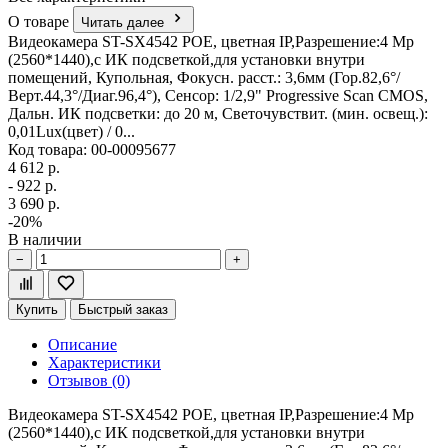
О товаре
Читать далее
Видеокамера ST-SX4542 POE, цветная IP,Разрешение:4 Mp
(2560*1440),с ИК подсветкой,для установки внутри
помещений, Купольная, Фокусн. расст.: 3,6мм (Гор.82,6°/
Верт.44,3°/Диаг.96,4°), Сенсор: 1/2,9" Progressive Scan CMOS,
Дальн. ИК подсветки: до 20 м, Светочувствит. (мин. освещ.):
0,01Lux(цвет) / 0...
Код товара: 00-00095677
4 612 р.
- 922 р.
3 690 р.
-20%
В наличии
−
+
Купить
Быстрый заказ
Описание
Характеристики
Отзывов (0)
Видеокамера ST-SX4542 POE, цветная IP,Разрешение:4 Mp
(2560*1440),с ИК подсветкой,для установки внутри