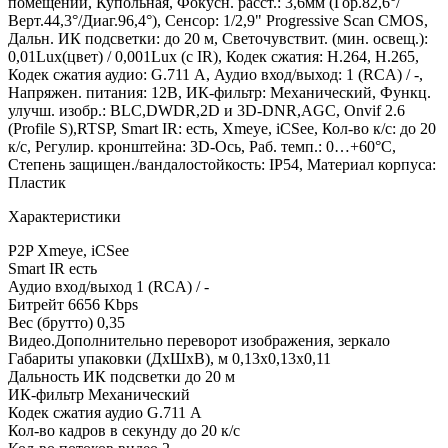
помещений, Купольная, Фокусн. расст.: 3,6мм (Гор.82,6°/
Верт.44,3°/Диаг.96,4°), Сенсор: 1/2,9" Progressive Scan CMOS,
Дальн. ИК подсветки: до 20 м, Светочувствит. (мин. освещ.):
0,01Lux(цвет) / 0,001Lux (с IR), Кодек сжатия: H.264, H.265,
Кодек сжатия аудио: G.711 А, Аудио вход/выход: 1 (RCA) / -,
Напряжен. питания: 12В, ИК-фильтр: Механический, Функц.
улучш. изобр.: BLC,DWDR,2D и 3D-DNR,AGC, Onvif 2.6
(Profile S),RTSP, Smart IR: есть, Xmeye, iCSee, Кол-во к/с: до 20
к/с, Регулир. кронштейна: 3D-Ось, Раб. темп.: 0…+60°С,
Степень защищен./вандалостойкость: IP54, Материал корпуса:
Пластик
Характеристики
P2P
Xmeye, iCSee
Smart IR
есть
Аудио вход/выход
1 (RCA) / -
Битрейт
6656 Kbps
Вес (брутто)
0,35
Видео.Дополнительно
переворот изображения, зеркало
Габариты упаковки (ДхШхВ), м
0,13x0,13x0,11
Дальность ИК подсветки
до 20 м
ИК-фильтр
Механический
Кодек сжатия аудио
G.711 А
Кол-во кадров в секунду
до 20 к/с