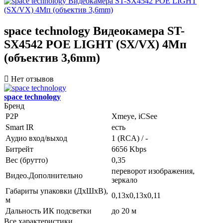
space technology Видеокамера ST-
SX4542 POE LIGHT (SX/VX) 4Мп
(объектив 3,6mm)
Нет отзывов
space technology
Бренд
P2P
Xmeye, iCSee
Smart IR
есть
Аудио вход/выход
1 (RCA) / -
Битрейт
6656 Kbps
Вес (брутто)
0,35
переворот изображения,
Видео.Дополнительно
зеркало
Габариты упаковки (ДхШхВ),
0,13x0,13x0,11
м
Дальность ИК подсветки
до 20 м
Все характеристики