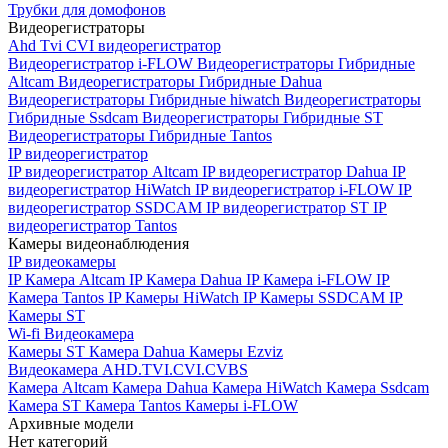
Трубки для домофонов
Видеорегистраторы
Ahd Tvi CVI видеорегистратор
Видеорегистратор i-FLOW
Видеорегистраторы Гибридные
Altcam
Видеорегистраторы Гибридные Dahua
Видеорегистраторы Гибридные hiwatch
Видеорегистраторы
Гибридные Ssdcam
Видеорегистраторы Гибридные ST
Видеорегистраторы Гибридные Tantos
IP видеорегистратор
IP видеорегистратор Altcam
IP видеорегистратор Dahua
IP
видеорегистратор HiWatch
IP видеорегистратор i-FLOW
IP
видеорегистратор SSDCAM
IP видеорегистратор ST
IP
видеорегистратор Tantos
Камеры видеонаблюдения
IP видеокамеры
IP Камера Altcam
IP Камера Dahua
IP Камера i-FLOW
IP
Камера Tantos
IP Камеры HiWatch
IP Камеры SSDCAM
IP
Камеры ST
Wi-fi Видеокамера
Камеры ST
Камера Dahua
Камеры Ezviz
Видеокамера AHD.TVI.CVI.CVBS
Камера Altcam
Камера Dahua
Камера HiWatch
Камера Ssdcam
Камера ST
Камера Tantos
Камеры i-FLOW
Архивные модели
Нет категорий