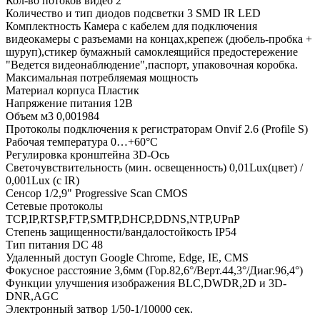
Кол-во потоков видео
2
Количество и тип диодов подсветки
3 SMD IR LED
Комплектность
Камера с кабелем для подключения
видеокамеры с разъемами на концах,крепеж (дюбель-пробка +
шуруп),cтикер бумажный самоклеящийся предостережение
"Ведется видеонаблюдение",паспорт, упаковочная коробка.
Максимальная потребляемая мощность
Материал корпуса
Пластик
Напряжение питания
12В
Объем м3
0,001984
Протоколы подключения к регистраторам
Onvif 2.6 (Profile S)
Рабочая температура
0…+60°С
Регулировка кронштейна
3D-Ось
Светочувствительность (мин. освещенность)
0,01Lux(цвет) /
0,001Lux (с IR)
Сенсор
1/2,9" Progressive Scan CMOS
Сетевые протоколы
TCP,IP,RTSP,FTP,SMTP,DHCP,DDNS,NTP,UPnP
Степень защищенности/вандалостойкость
IP54
Тип питания
DC 48
Удаленный доступ
Google Chrome, Edge, IE, CMS
Фокусное расстояние
3,6мм (Гор.82,6°/Верт.44,3°/Диаг.96,4°)
Функции улучшения изображения
BLC,DWDR,2D и 3D-
DNR,AGC
Электронный затвор
1/50-1/10000 сек.