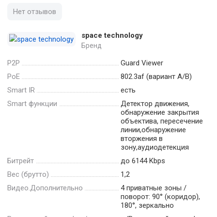
Нет отзывов
space technology
Бренд
P2P
Guard Viewer
PoE
802.3af (вариант А/В)
Smart IR
есть
Smart функции
Детектор движения,
обнаружение закрытия
объектива, пересечение
линии,обнаружение
вторжения в
зону,аудиодетекция
Битрейт
до 6144 Kbps
Вес (брутто)
1,2
Видео.Дополнительно
4 приватные зоны /
поворот: 90° (коридор),
180°, зеркально