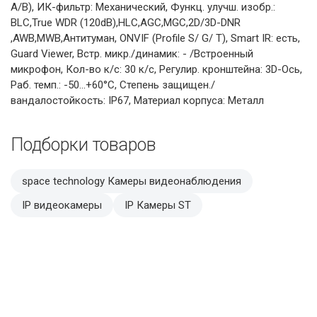
А/В), ИК-фильтр: Механический, Функц. улучш. изобр.:
BLC,True WDR (120dB),HLC,AGC,MGC,2D/3D-DNR
,AWB,MWB,Антитуман, ONVIF (Profile S/ G/ T), Smart IR: есть,
Guard Viewer, Встр. микр./динамик: - /Встроенный
микрофон, Кол-во к/с: 30 к/с, Регулир. кронштейна: 3D-Ось,
Раб. темп.: -50…+60°C, Степень защищен./
вандалостойкость: IP67, Материал корпуса: Металл
Подборки товаров
space technology Камеры видеонаблюдения
IP видеокамеры
IP Камеры ST