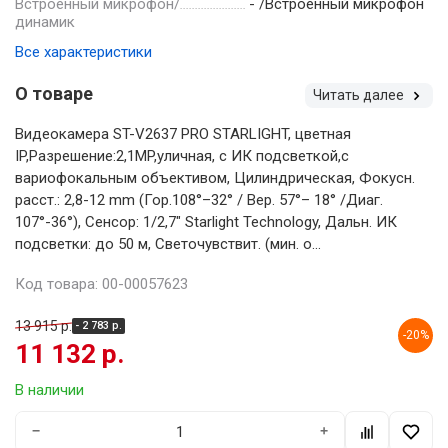
Встроенный микрофон/
- /Встроенный микрофон
динамик
Все характеристики
О товаре
Читать далее
Видеокамера ST-V2637 PRO STARLIGHT, цветная
IP,Разрешение:2,1MP,уличная, с ИК подсветкой,с
вариофокальным объективом, Цилиндрическая, Фокусн.
расст.: 2,8-12 mm (Гор.108°–32° / Вер. 57°– 18° /Диаг.
107°-36°), Сенсор: 1/2,7" Starlight Technology, Дальн. ИК
подсветки: до 50 м, Светочувствит. (мин. о...
Код товара: 00-00057623
13 915 р.
- 2 783 р.
-20%
11 132 р.
В наличии
−
+