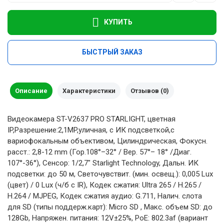
КУПИТЬ
БЫСТРЫЙ ЗАКАЗ
Описание
Характеристики
Отзывов (0)
Видеокамера ST-V2637 PRO STARLIGHT, цветная
IP,Разрешение:2,1MP,уличная, с ИК подсветкой,с
вариофокальным объективом, Цилиндрическая, Фокусн.
расст.: 2,8-12 mm (Гор.108°–32° / Вер. 57°– 18° /Диаг.
107°-36°), Сенсор: 1/2,7" Starlight Technology, Дальн. ИК
подсветки: до 50 м, Светочувствит. (мин. освещ.): 0,005 Lux
(цвет) / 0 Lux (ч/б c IR), Кодек сжатия: Ultra 265 / H.265 /
H.264 / MJPEG, Кодек сжатия аудио: G.711, Налич. слота
для SD (типы поддерж.карт): Micro SD , Макс. объем SD: до
128Gb, Напряжен. питания: 12V±25%, PoE: 802.3af (вариант