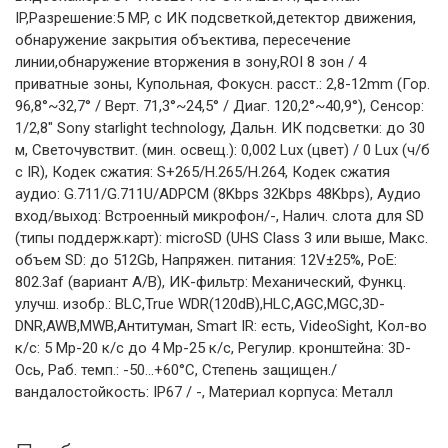
IP,Разрешение:5 MP, с ИК подсветкой,детектор движения,
обнаружение закрытия объектива, пересечение
линии,обнаружение вторжения в зону,ROI 8 зон / 4
приватные зоны, Купольная, Фокусн. расст.: 2,8-12mm (Гор.
96,8°~32,7° / Верт. 71,3°~24,5° / Диаг. 120,2°~40,9°), Сенсор:
1/2,8" Sony starlight technology, Дальн. ИК подсветки: до 30
м, Светочувствит. (мин. освещ.): 0,002 Lux (цвет) / 0 Lux (ч/б
c IR), Кодек сжатия: S+265/H.265/H.264, Кодек сжатия
аудио: G.711/G.711U/ADPCM (8Kbps 32Kbps 48Kbps), Аудио
вход/выход: Встроенный микрофон/-, Налич. слота для SD
(типы поддерж.карт): microSD (UHS Class 3 или выше, Макс.
объем SD: до 512Gb, Напряжен. питания: 12V±25%, PoE:
802.3af (вариант А/В), ИК-фильтр: Механический, Функц.
улучш. изобр.: BLC,True WDR(120dB),HLC,AGC,MGC,3D-
DNR,AWB,MWB,Антитуман, Smart IR: есть, VideoSight, Кол-во
к/с: 5 Mp-20 к/с до 4 Mp-25 к/с, Регулир. кронштейна: 3D-
Ось, Раб. темп.: -50…+60°С, Степень защищен./
вандалостойкость: IP67 / -, Материал корпуса: Металл