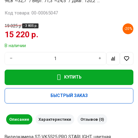
96,8°~32,7° / Верт. 71,3°~24,5° / Диаг. 120,2°...
Код товара: 00-00065047
19 025 р.
- 3 805 р.
-20%
15 220 р.
В наличии
−
+
КУПИТЬ
БЫСТРЫЙ ЗАКАЗ
Описание
Характеристики
Отзывов (0)
Видеокамера ST-VK5525 PRO STARLIGHT, цветная