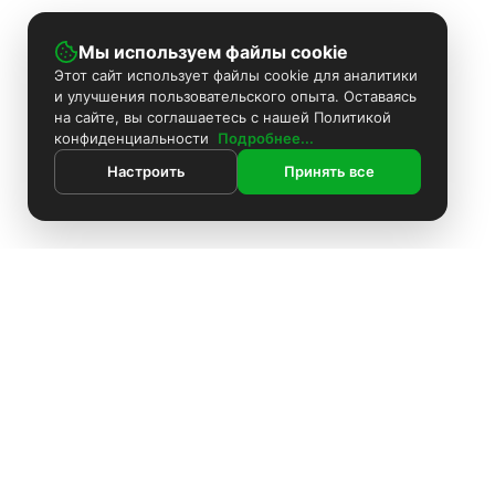
Мы используем файлы cookie
Этот сайт использует файлы cookie для аналитики
и улучшения пользовательского опыта. Оставаясь
на сайте, вы соглашаетесь с нашей Политикой
конфиденциальности
Подробнее...
Настроить
Принять все
ИНФОРМАЦИЯ
Контакты
Поиск
Каталог
Покраска камер
Установка видеонаблюдения
Информация
Комплекты видеонаблюдения
О компании
Установка видеонаблюдения
Доставка
Блоки питания
Оплата
О компании