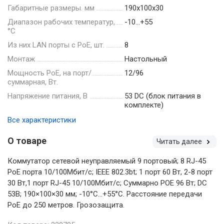
Габаритные размеры. мм
190х100х30
Диапазон рабочих температур,
-10…+55
°С
Из них LAN порты с PoE, шт.
8
Монтаж
Настольный
Мощность РоЕ, на порт/
12/96
суммарная, Вт.
Напряжение питания, В
53 DC (блок питания в
комплекте)
Все характеристики
О товаре
Читать далее
Коммутатор сетевой неуправляемый 9 портовый; 8 RJ-45
РоЕ порта 10/100Mбит/с; IEEE 802.3bt; 1 порт 60 Вт, 2-8 порт
30 Вт,1 порт RJ-45 10/100Mбит/с; Суммарно POE 96 Вт; DC
53В; 190×100×30 мм; -10°C…+55°C. Расстояние передачи
PoE до 250 метров. Грозозащита.