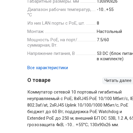
Габаритные размеры. мм
130х90х26
Диапазон рабочих температур,
-10…+55
°С
Из них LAN порты с PoE, шт.
8
Монтаж
Настольный
Мощность РоЕ, на порт/
7.5/60
суммарная, Вт.
Напряжение питания, В
53 DC (блок пита
в комплекте)
Все характеристики
О товаре
Читать далее
Коммутатор сетевой 10 портовый гигабитный
неуправляемый с РоЕ; 8xRJ45 PoE 10/100 Мбит/с, I
802.3af/at, 2xRJ45 Uplink 10/100/1000 Мбит/с; PoE
бюджет до 60 Вт; поддержка PоE Watchdog и
Extended PoE до 250 м; внешний БП DC 53В, 1.2 A, 6
грозозащита 4кВ; -10... +55°C; 130х90х26 мм.