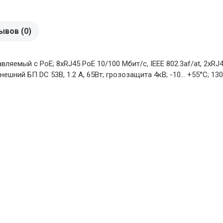
ывов (0)
яемый с РоЕ; 8xRJ45 PoE 10/100 Мбит/с, IEEE 802.3af/at, 2xRJ4
шний БП DC 53В, 1.2 A, 65Вт; грозозащита 4кВ; -10... +55°C; 13