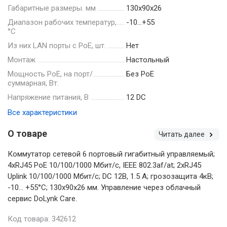
Габаритные размеры. мм
130х90х26
Диапазон рабочих температур,
-10…+55
°С
Из них LAN порты с PoE, шт.
Нет
Монтаж
Настольный
Мощность РоЕ, на порт/
Без РоЕ
суммарная, Вт.
Напряжение питания, В
12 DC
Все характеристики
О товаре
Читать далее
Коммутатор сетевой 6 портовый гигабитный управляемый;
4xRJ45 PoE 10/100/1000 Мбит/с, IEEE 802.3af/at; 2xRJ45
Uplink 10/100/1000 Мбит/с; DC 12В, 1.5 A; грозозащита 4кВ;
-10... +55°C; 130х90х26 мм. Управление через облачный
сервис DoLynk Care.
Код товара: 342612