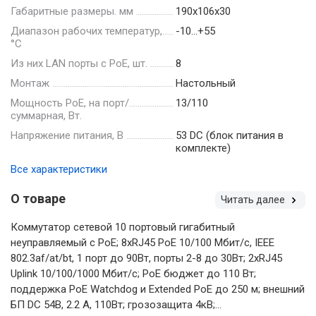
Габаритные размеры. мм
190х106х30
Диапазон рабочих температур,
-10…+55
°С
Из них LAN порты с PoE, шт.
8
Монтаж
Настольный
Мощность РоЕ, на порт/
13/110
суммарная, Вт.
Напряжение питания, В
53 DC (блок питания в
комплекте)
Все характеристики
О товаре
Читать далее
Коммутатор сетевой 10 портовый гигабитный
неуправляемый с РоЕ; 8xRJ45 PoE 10/100 Мбит/с, IEEE
802.3af/at/bt, 1 порт до 90Вт, порты 2-8 до 30Вт; 2xRJ45
Uplink 10/100/1000 Мбит/с; PoE бюджет до 110 Вт;
поддержка PоE Watchdog и Extended PoE до 250 м; внешний
БП DC 54В, 2.2 A, 110Вт; грозозащита 4кВ;...