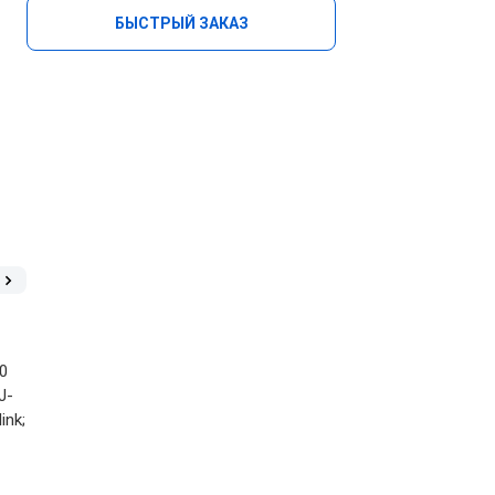
БЫСТРЫЙ ЗАКАЗ
90
J-
ink;