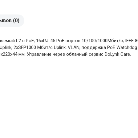
ывов (0)
мый L2 с PoE; 16хRJ-45 РоЕ портов 10/100/1000Mбит/с; IEEE 802.
plink, 2хSFP1000 Мбит/с Uplink; VLAN, поддержка PоE Watchdog 
40х220х44 мм. Управление через облачный сервис DoLynk Care.