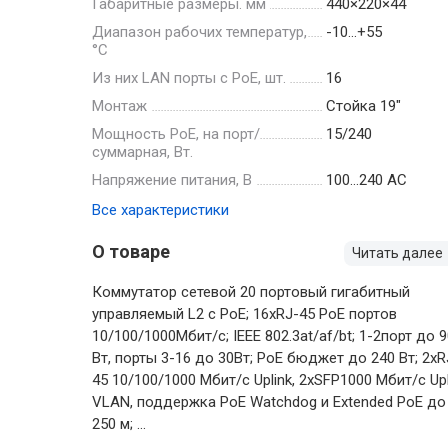
Габаритные размеры. мм
440×220×44
Диапазон рабочих температур,
-10…+55
°С
Из них LAN порты с PoE, шт.
16
Монтаж
Стойка 19"
Мощность РоЕ, на порт/
15/240
суммарная, Вт.
Напряжение питания, В
100…240 AC
Все характеристики
О товаре
Читать далее
Коммутатор сетевой 20 портовый гигабитный
управляемый L2 с PoE; 16хRJ-45 РоЕ портов
10/100/1000Mбит/с; IEEE 802.3at/af/bt; 1-2порт до 
Вт, порты 3-16 до 30Вт; PoE бюджет до 240 Вт; 2хR
45 10/100/1000 Мбит/с Uplink, 2хSFP1000 Мбит/с Upl
VLAN, поддержка PоE Watchdog и Extended PoE до
250 м; ...