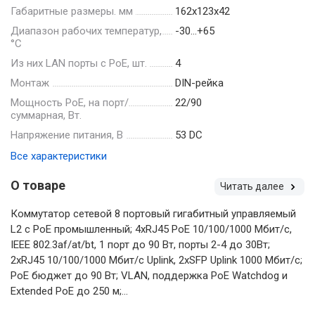
Габаритные размеры. мм
162х123х42
Диапазон рабочих температур,
-30…+65
°С
Из них LAN порты с PoE, шт.
4
Монтаж
DIN-рейка
Мощность РоЕ, на порт/
22/90
суммарная, Вт.
Напряжение питания, В
53 DC
Все характеристики
О товаре
Читать далее
Коммутатор сетевой 8 портовый гигабитный управляемый
L2 с PoE промышленный; 4xRJ45 PoE 10/100/1000 Мбит/с,
IEEE 802.3af/at/bt, 1 порт до 90 Вт, порты 2-4 до 30Вт;
2xRJ45 10/100/1000 Мбит/с Uplink, 2xSFP Uplink 1000 Мбит/с;
PoE бюджет до 90 Вт; VLAN, поддержка PоE Watchdog и
Extended PoE до 250 м;...