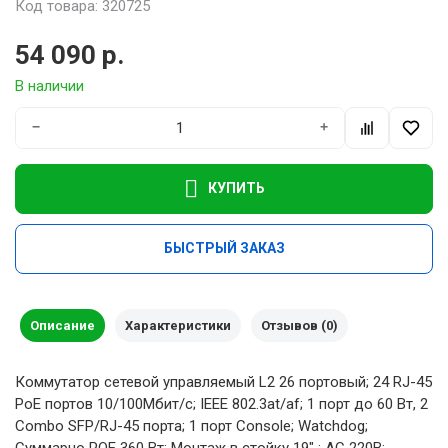
Код товара: 320725
54 090 р.
В наличии
−
+
КУПИТЬ
БЫСТРЫЙ ЗАКАЗ
Описание
Характеристики
Отзывов (0)
Коммутатор сетевой управляемый L2 26 портовый; 24 RJ-45
РоЕ портов 10/100Mбит/с; IEEE 802.3at/af; 1 порт до 60 Вт, 2
Combo SFP/RJ-45 порта; 1 порт Console; Watchdog;
Суммарно POE 360 Вт; Монтаж в стойку 19" ; АC 220В;