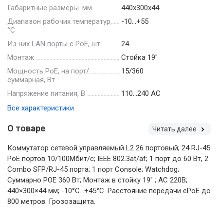
Габаритные размеры. мм
440х300х44
Диапазон рабочих температур,
-10…+55
°С
Из них LAN порты с PoE, шт.
24
Монтаж
Стойка 19"
Мощность РоЕ, на порт/
15/360
суммарная, Вт.
Напряжение питания, В
110…240 AC
Все характеристики
О товаре
Читать далее
Коммутатор сетевой управляемый L2 26 портовый; 24 RJ-45
РоЕ портов 10/100Mбит/с; IEEE 802.3at/af; 1 порт до 60 Вт, 2
Combo SFP/RJ-45 порта; 1 порт Console; Watchdog;
Суммарно POE 360 Вт; Монтаж в стойку 19" ; АC 220В;
440×300×44 мм; -10°C…+45°C. Расстояние передачи ePoE до
800 метров. Грозозащита.