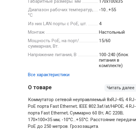
Габаритные размеры. мм
170х100х35
Диапазон рабочих температур,
-10…+55
°С
Из них LAN порты с PoE, шт.
4
Монтаж
Настольный
Мощность РоЕ, на порт/
15/60
суммарная, Вт.
Напряжение питания, В
100-240 (блок
питания в
комплекте)
Все характеристики
О товаре
Читать далее
Коммутатор сетевой неуправляемый 8xRJ-45; 4 RJ
РоЕ порта Fast Ethernet; IEEE 802.3af/at/HiPOE; 4 RJ
порта Fast Ethernet; Суммарно 60 Вт; AC 220В;
170×100×35 мм; -10°C…+55°C. Расстояние передач
PoE до 250 метров. Грозозащита.