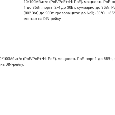
10/100Мбит/с (PoE/PoE+/Hi-PoE); мощность PoE: п
1 до 85Вт, порты 2-4 до 30Вт, суммарно до 85Вт; P
(802.3bt) до 90Вт; грозозащита: до 6кВ; -30°С...+65°
монтаж на DIN-рейку.
/100Мбит/с (PoE/PoE+/Hi-PoE); мощность PoE: порт 1 до 85Вт, п
 на DIN-рейку.