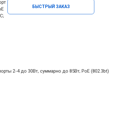
орт
БЫСТРЫЙ ЗАКАЗ
oE
С;
орты 2-4 до 30Вт, суммарно до 85Вт; PoE (802.3bt)