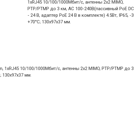
1xRJ45 10/100/1000Мбит/с, антенны 2х2 MIMO,
PTP/PTMP до 3 км, AC 100-240В(пассивный PoE DC
- 24 В, адаптер PoE 24 В в комплекте) 4.5Вт, IP65, -
+70°C; 130х97х37 мм.
a/n, 1xRJ45 10/100/1000Мбит/с, антенны 2х2 MIMO, PTP/PTMP до 3
; 130х97х37 мм.