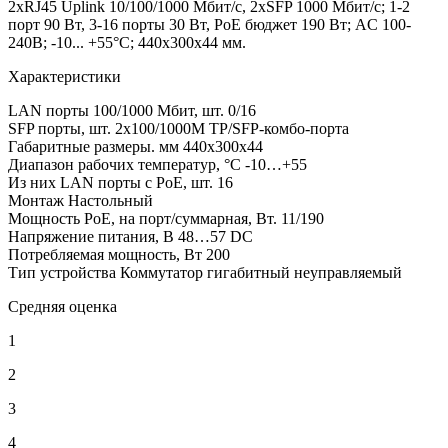
2xRJ45 Uplink 10/100/1000 Мбит/с, 2xSFP 1000 Мбит/с; 1-2
порт 90 Вт, 3-16 порты 30 Вт, PoE бюджет 190 Вт; AC 100-
240В; -10... +55°C; 440х300х44 мм.
Характеристики
LAN порты 100/1000 Мбит, шт.
0/16
SFP порты, шт.
2х100/1000M TP/SFP-комбо-порта
Габаритные размеры. мм
440х300х44
Диапазон рабочих температур, °С
-10…+55
Из них LAN порты с PoE, шт.
16
Монтаж
Настольный
Мощность РоЕ, на порт/суммарная, Вт.
11/190
Напряжение питания, В
48…57 DC
Потребляемая мощность, Вт
200
Тип устройства
Коммутатор гигабитный неуправляемый
Средняя оценка
1
2
3
4