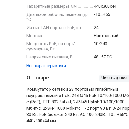
Габаритные размеры. мм
440х300х44
Диапазон рабочих температур,
-10…+55
°С
Из них LAN порты с PoE, шт.
24
Монтаж
Настольный
Мощность РоЕ, на порт/
10/240
суммарная, Вт.
Напряжение питания, В
48…57 DC
Все характеристики
О товаре
Читать далее
Коммутатор сетевой 28 портовый гигабитный
неуправляемый c PoE; 24xRJ45 PoE 10/100/1000 Мб
с (PoE), IEEE 802.3af/at; 2xRJ45 Uplink 10/100/1000
Мбит/с, 2xSFP 1000 Мбит/с; 1-2 порт 90 Вт, 3-24 по
30 Вт, PoE бюджет 240 Вт; AC 100-240В; -10... +55°C
440х300х44 мм.