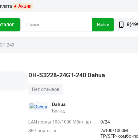
плата
Акции
аталог
8(49
Найти
GT-240
DH-S3228-24GT-240 Dahua
Нет отзывов
Dahua
Бренд
LAN порты 100/1000 Мбит, шт.
0/24
SFP порты, шт.
2х100/1000M
TP/SFP-комбо-по