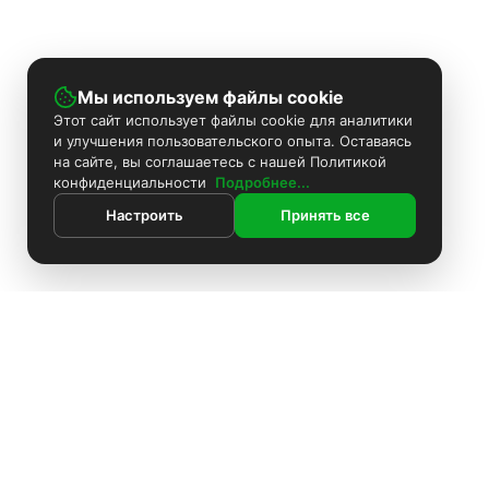
Мы используем файлы cookie
Этот сайт использует файлы cookie для аналитики
и улучшения пользовательского опыта. Оставаясь
на сайте, вы соглашаетесь с нашей Политикой
конфиденциальности
Подробнее...
Настроить
Принять все
ИНФОРМАЦИЯ
Контакты
Поиск
Каталог
Покраска камер
Установка видеонаблюдения
Информация
Комплекты видеонаблюдения
О компании
Доставка
Установка видеонаблюдения