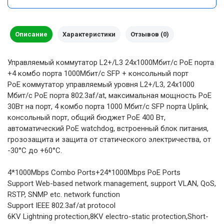
Описание
Характеристики
Отзывов (0)
Управляемый коммутатор L2+/L3 24x1000Мбит/с PoE порта
+4 комбо порта 1000Мбит/с SFP + консольный порт
PoE коммутатор управляемый уровня L2+/L3, 24x1000
Мбит/с PoE порта 802.3af/at, максимальная мощность PoE
30Вт на порт, 4 комбо порта 1000 Мбит/с SFP порта Uplink,
консольный порт, общий бюджет PoE 400 Вт,
автоматический PoE watchdog, встроенный блок питания,
грозозащита и защита от статического электричества, от
-30°С до +60°С.
4*1000Mbps Combo Ports+24*1000Mbps PoE Ports
Support Web-based network management, support VLAN, QoS,
RSTP, SNMP etc. network function
Support IEEE 802.3af/at protocol
6KV Lightning protection,8KV electro-static protection,Short-