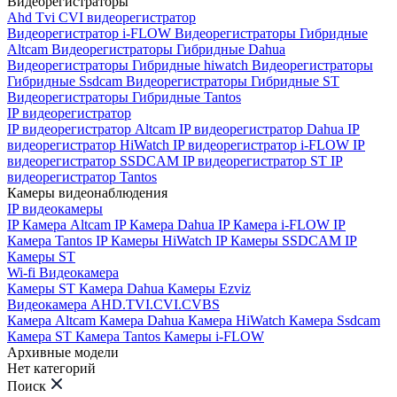
Видеорегистраторы
Ahd Tvi CVI видеорегистратор
Видеорегистратор i-FLOW
Видеорегистраторы Гибридные
Altcam
Видеорегистраторы Гибридные Dahua
Видеорегистраторы Гибридные hiwatch
Видеорегистраторы
Гибридные Ssdcam
Видеорегистраторы Гибридные ST
Видеорегистраторы Гибридные Tantos
IP видеорегистратор
IP видеорегистратор Altcam
IP видеорегистратор Dahua
IP
видеорегистратор HiWatch
IP видеорегистратор i-FLOW
IP
видеорегистратор SSDCAM
IP видеорегистратор ST
IP
видеорегистратор Tantos
Камеры видеонаблюдения
IP видеокамеры
IP Камера Altcam
IP Камера Dahua
IP Камера i-FLOW
IP
Камера Tantos
IP Камеры HiWatch
IP Камеры SSDCAM
IP
Камеры ST
Wi-fi Видеокамера
Камеры ST
Камера Dahua
Камеры Ezviz
Видеокамера AHD.TVI.CVI.CVBS
Камера Altcam
Камера Dahua
Камера HiWatch
Камера Ssdcam
Камера ST
Камера Tantos
Камеры i-FLOW
Архивные модели
Нет категорий
Поиск