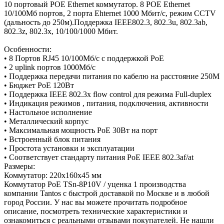
10 портовый POE Ethernet коммутатор. 8 POE Ethernet
10/100Мб портов, 2 порта Ehternet 1000 Мбит/с, режим CCTV
(дальность до 250м).Поддержка IEEE802.3, 802.3u, 802.3ab,
802.3z, 802.3x, 10/100/1000 Мбит.
Особенности:
• 8 Портов RJ45 10/100Мб/с с поддержкой PoE
• 2 uplink портов 1000Mб/с
• Поддержка передачи питания по кабелю на расстояние 250M
• Бюджет PoE 120Вт
• Поддержка IEEE 802.3x flow control для режима Full-duplex
• Индикация режимов , питания, подключения, активности
• Настольное исполнение
• Металлический корпус
• Максимальная мощность PoE 30Вт на порт
• Встроенный блок питания
• Простота установки и эксплуатации
• Соответствует стандарту питания PoE IEEE 802.3af/at
Размеры:
Коммутатор: 220x160x45 мм
Коммутатор PoE TSn-8P10V / уценка 1 производства
компании Tantos с быстрой доставкой по Москве и в любой
город России. У нас вы можете прочитать подробное
описание, посмотреть технические характеристики и
ознакомиться с реальными отзывами покупателей. Не нашли