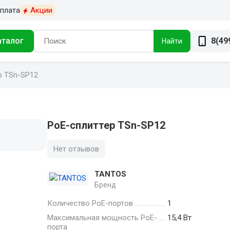
плата
Акции
аталог
8(49
Найти
р TSn-SP12
PoE-сплиттер TSn-SP12
Нет отзывов
TANTOS
Бренд
Количество PoE-портов
1
Максимальная мощность PoE-
15,4 Вт
порта