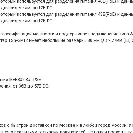
который используется для разделения питания 48В(PoE) и данны
я для видеокамеры12В DC.
который используется для разделения питания 48В(PoE) и данны
я для видеокамеры12В DC.
о классификации мощности и поддерживает подключение типа A 
ер TSn-SP12 имеет небольшие размеры:, 80 мм (Д) х 27мм (Ш)
ие IEEE802.3af PSE.
ния: от 36В до 57В DC.
os с быстрой доставкой по Москве и в любой город России. У
иться с реальными отзывами покупателей. Не нашли подходящую