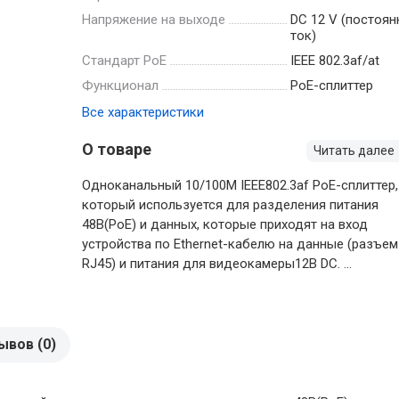
Напряжение на выходе
DC 12 V (постоя
ток)
Стандарт PoE
IEEE 802.3af/at
Функционал
PoE-сплиттер
Все характеристики
О товаре
Читать далее
Одноканальный 10/100M IEEE802.3af PoE-сплиттер,
который используется для разделения питания
48В(PoE) и данных, которые приходят на вход
устройства по Ethernet-кабелю на данные (разъем
RJ45) и питания для видеокамеры12В DC. ...
ывов (0)