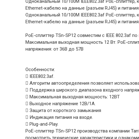
Одноканальный 10/100M IEEE802.3af PoE-сплиттер, 
Ethernet-кабелю на данные (разъем RJ45) и питани
Одноканальный 10/100M IEEE802.3af PoE-сплиттер, 
Ethernet-кабелю на данные (разъем RJ45) и питани
PoE-сплиттер TSn-SP12 совместим с IEEE 802.3af п
Максимальная выходная мощность 12 Вт. PoE-сплитт
напряжения: от 36В до 57В
Особенности:
 IEEE802.3af.
 Алгоритм автоопределения позволяет использован
 Поддержка широкого диапазона входного напряже
 Максимальная выходная мощность: 12ВТ
 Выходное напряжение 12В/1A.
 Защита от короткого замыкания
 Индикация питания на входе.
 Plug-and-Play.
PoE-сплиттер TSn-SP12 производства компании Tant
посмотреть технические характеристики и ознаком