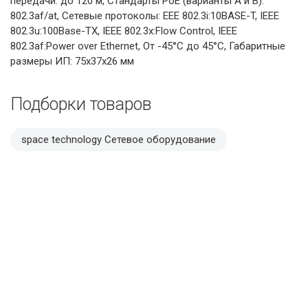
передачи: до 120 м, Стандарты PoE (варианты A и B):
802.3af/at, Сетевые протоколы: EEE 802.3i:10BASE-T, IEEE
802.3u:100Base-TX, IEEE 802.3x:Flow Control, IEEE
802.3af:Power over Ethernet, От -45°С до 45°С, Габаритные
размеры ИП: 75х37х26 мм
Подборки товаров
space technology Сетевое оборудование