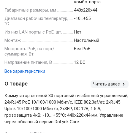
комбо-порта
Габаритные размеры. мм
440х220х44
Диапазон рабочих температур,
-10…+55
°С
Из них LAN порты с PoE, шт.
Нет
Монтаж
Настольный
Мощность РоЕ, на порт/
Без РоЕ
суммарная, Вт.
Напряжение питания, В
12 DC
Все характеристики
О товаре
Читать далее
Коммутатор сетевой 30 портовый гигабитный управляемый;
24xRJ45 PoE 10/100/1000 Мбит/с, IEEE 802.3af/at; 2xRJ45
Uplink 10/100/1000 Мбит/с, 2xSFP; DC 12В, 1.5 A;
грозозащита 4кВ; -10... +55°C; 440х220х44 мм. Управление
через облачный сервис DoLynk Care.