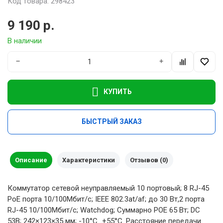
Код товара: 298423
9 190 р.
В наличии
−
+
КУПИТЬ
БЫСТРЫЙ ЗАКАЗ
Описание
Характеристики
Отзывов (0)
Коммутатор сетевой неуправляемый 10 портовый; 8 RJ-45
РоЕ порта 10/100Mбит/с; IEEE 802.3at/af; до 30 Вт,2 порта
RJ-45 10/100Mбит/с; Watchdog; Суммарно POE 65 Вт; DC
53В; 242×123×35 мм; -10°C…+55°C. Расстояние передачи