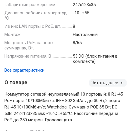
Габаритные размеры. мм
242х123х35
Диапазон рабочих температур,
-10…+55
°С
Из них LAN порты с PoE, шт.
8
Монтаж
Настольный
Мощность РоЕ, на порт/
8/65
суммарная, Вт.
Напряжение питания, В
53 DC (блок питания в
комплекте)
Все характеристики
О товаре
Читать далее
Коммутатор сетевой неуправляемый 10 портовый; 8 RJ-45
РоЕ порта 10/100Mбит/с; IEEE 802.3at/af; до 30 Вт,2 порта
RJ-45 10/100Mбит/с; Watchdog; Суммарно POE 65 Вт; DC
53В; 242×123×35 мм; -10°C…+55°C. Расстояние передачи
PoE до 250 метров. Грозозащита.