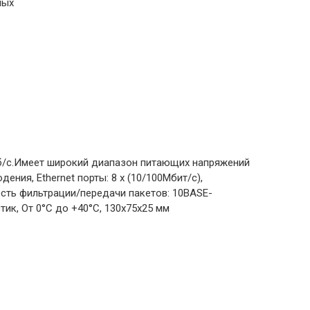
ных
Мб/с.Имеет широкий диапазон питающих напряжений
ния, Ethernet порты: 8 х (10/100Мбит/с),
корость фильтрации/передачи пакетов: 10BASE-
тик, От 0°C до +40°C, 130х75х25 мм