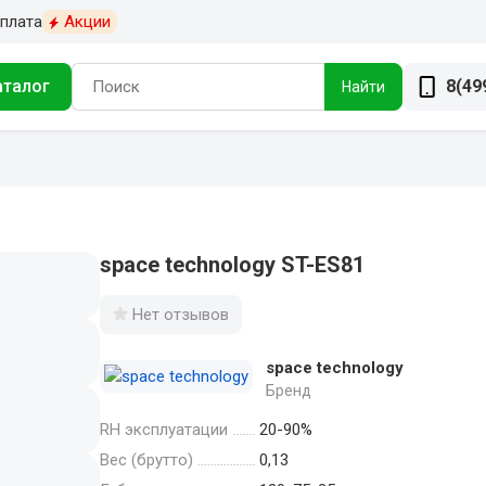
плата
Акции
аталог
8(49
Найти
space technology ST-ES81
Нет отзывов
space technology
Бренд
RH эксплуатации
20-90%
Вес (брутто)
0,13