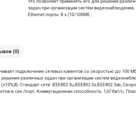
что позволяет применять его для решения различ
задач при организации систем видеонаблюдения,
Ethernet порты: 8 х (10/100Мб...
ывов (0)
ечивает подключение сетевых клиентов со скоростью до 100 
ля решения различных задач при организации систем видеонаблюде
13 (±10%)В, Стандарт сети: IEEE802.3u,IEEE802.3x,IEEE802.3ab, С
етов в сек./порт, Коммутационная способность: 1,6Гбит/с, Плас