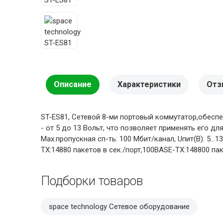
Описание
Характеристики
Отз
ST-ES81, Cетевой 8-ми портовый коммутатор,обесп
- от 5 до 13 Вольт, что позволяет применять его д
Max.пропускная сп-ть: 100 Мбит/канал, Uпит(В): 5...
TX:14880 пакетов в сек./порт,100BASE-TX:148800 пак
Подборки товаров
space technology Сетевое оборудование