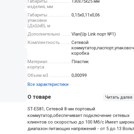
Габариты
130х75х25 мм
изделия, мм.
Габариты
0,15x0,11x0,06
упаковки
(ДхШхВ), м
Дополнительно
Vlan(Up Link порт №1)
Комплектность
Сетевой
коммутатор,паспорт,упаково
коробка
Материал
Пластик
корпуса
Объем м3
0,00099
Все характеристики
О товаре
Читать далее
ST-ES81, Cетевой 8-ми портовый
коммутатор,обеспечивает подключение сетевых
клиентов со скоростью до 100 Мб/с.Имеет широк
диапазон питающих напряжений - от 5 до 13 Вольт