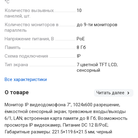
°С
Количество вызывных
10
панелей, шт.
Количество мониторов в
до 9-ти мониторов
параллель
Напряжение питания, В
PoE
Память
8 Гб
Схема подключения
IP
Тип экрана
7 цветной TFT LCD;
сенсорный
Все характеристики
О товаре
Читать далее
Монитор IP видеодомофона 7", 1024x600 разрешение,
ёмкостной сенсорный экран; тревожные входы/выходы
6/1; LAN; встроенная карта памяти до 8 Гб; Возможность
просмотра IP видеокамер; Питание DC 12 В/PoE;
Габаритные размеры: 221.5×119.6×21.5 мм; черный