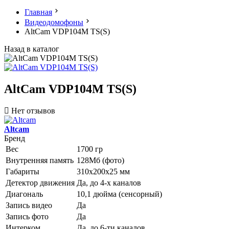
Главная
Видеодомофоны
AltCam VDP104M TS(S)
Назад в каталог
AltCam VDP104M TS(S)
Нет отзывов
Altcam
Бренд
Вес
1700 гр
Внутренняя память
128Мб (фото)
Габариты
310х200х25 мм
Детектор движения
Да, до 4-х каналов
Диагональ
10,1 дюйма (сенсорный)
Запись видео
Да
Запись фото
Да
Интерком
Да, до 6-ти каналов