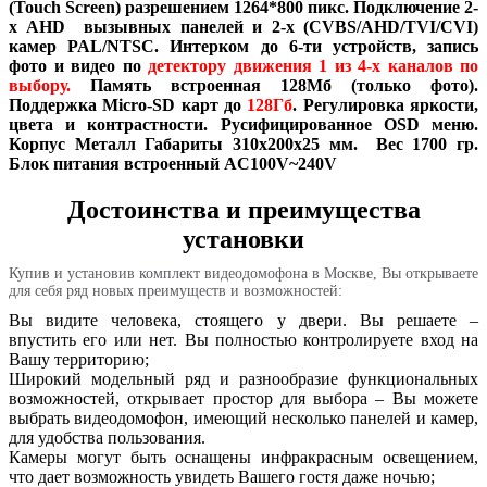
(Touch Screen) разрешением 1264*800 пикс. Подключение 2-
х AHD вызывных панелей и 2-х (CVBS/AHD/TVI/CVI)
камер PAL/NTSC. Интерком до 6-ти устройств, запись
фото и видеo по
детектору движения 1 из 4-х каналов по
выбору.
Память встроенная 128Мб (только фото).
Поддержка Micro-SD карт до
128Гб
. Регулировка яркости,
цвета и контрастности. Русифицированное OSD меню.
Корпус Металл Габариты 310х200х25 мм. Вес 1700 гр.
Блок питания встроенный AC100V~240V
Достоинства и преимущества
установки
Купив и установив комплект видеодомофона в Москве, Вы открываете
для себя ряд новых преимуществ и возможностей:
Вы видите человека, стоящего у двери. Вы решаете –
впустить его или нет. Вы полностью контролируете вход на
Вашу территорию;
Широкий модельный ряд и разнообразие функциональных
возможностей, открывает простор для выбора – Вы можете
выбрать видеодомофон, имеющий несколько панелей и камер,
для удобства пользования.
Камеры могут быть оснащены инфракрасным освещением,
что дает возможность увидеть Вашего гостя даже ночью;