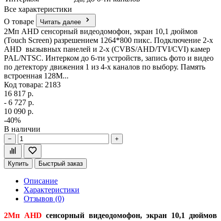
Все характеристики
О товаре
Читать далее
2Мп AHD сенсорный видеодомофон, экран 10,1 дюймов
(Touch Screen) разрешением 1264*800 пикс. Подключение 2-х
AHD вызывных панелей и 2-х (CVBS/AHD/TVI/CVI) камер
PAL/NTSC. Интерком до 6-ти устройств, запись фото и видеo
по детектору движения 1 из 4-х каналов по выбору. Память
встроенная 128М...
Код товара: 2183
16 817 р.
- 6 727 р.
10 090 р.
-40%
В наличии
−
+
Купить
Быстрый заказ
Описание
Характеристики
Отзывов (0)
2Мп AHD
сенсорный видеодомофон, экран 10,1 дюймов