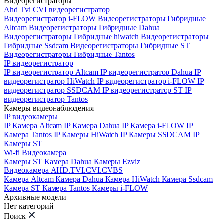
Видеорегистраторы
Ahd Tvi CVI видеорегистратор
Видеорегистратор i-FLOW
Видеорегистраторы Гибридные
Altcam
Видеорегистраторы Гибридные Dahua
Видеорегистраторы Гибридные hiwatch
Видеорегистраторы
Гибридные Ssdcam
Видеорегистраторы Гибридные ST
Видеорегистраторы Гибридные Tantos
IP видеорегистратор
IP видеорегистратор Altcam
IP видеорегистратор Dahua
IP
видеорегистратор HiWatch
IP видеорегистратор i-FLOW
IP
видеорегистратор SSDCAM
IP видеорегистратор ST
IP
видеорегистратор Tantos
Камеры видеонаблюдения
IP видеокамеры
IP Камера Altcam
IP Камера Dahua
IP Камера i-FLOW
IP
Камера Tantos
IP Камеры HiWatch
IP Камеры SSDCAM
IP
Камеры ST
Wi-fi Видеокамера
Камеры ST
Камера Dahua
Камеры Ezviz
Видеокамера AHD.TVI.CVI.CVBS
Камера Altcam
Камера Dahua
Камера HiWatch
Камера Ssdcam
Камера ST
Камера Tantos
Камеры i-FLOW
Архивные модели
Нет категорий
Поиск