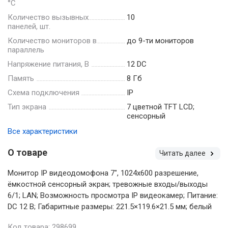
°С
Количество вызывных
10
панелей, шт.
Количество мониторов в
до 9-ти мониторов
параллель
Напряжение питания, В
12 DC
Память
8 Гб
Схема подключения
IP
Тип экрана
7 цветной TFT LCD;
сенсорный
Все характеристики
О товаре
Читать далее
Монитор IP видеодомофона 7", 1024x600 разрешение,
ёмкостной сенсорный экран; тревожные входы/выходы
6/1; LAN; Возможность просмотра IP видеокамер; Питание:
DC 12 В; Габаритные размеры: 221.5×119.6×21.5 мм; белый
Код товара: 298699