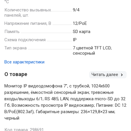
°С
Количество вызывных
9/4
панелей, шт.
Напряжение питания, В
12/PoE
Память
SD карта
Схема подключения
IP
Тип экрана
7 цветной TFT LCD;
сенсорный
Все характеристики
О товаре
Читать далее
Монитор IP видеодомофона 7", с трубкой, 1024x600
разрешение, ёмкостной сенсорный экран; тревожные
входы/выходы 6/1; RS 485; LAN; поддержка micro-SD до 32
Гб; Возможность просмотра IP видеокамер; Питание: DC 12
В/PoE(802.3af); Габаритные размеры: 236×129,8×23 мм;
черный
Код товара: 298691