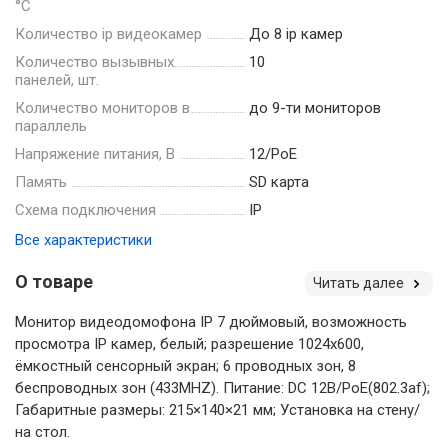
°С
Количество ip видеокамер
До 8 ip камер
Количество вызывных
10
панелей, шт.
Количество мониторов в
до 9-ти мониторов
параллель
Напряжение питания, В
12/PoE
Память
SD карта
Схема подключения
IP
Все характеристики
О товаре
Читать далее
Монитор видеодомофона IP 7 дюймовый, возможность
просмотра IP камер, белый; разрешение 1024x600,
ёмкостный сенсорный экран; 6 проводных зон, 8
беспроводных зон (433MHZ). Питание: DC 12В/PoE(802.3af);
Габаритные размеры: 215×140×21 мм; Установка на стену/
на стол.