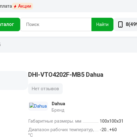
плата
Акции
аталог
8(49
Найти
5
DHI-VTO4202F-MB5 Dahua
Нет отзывов
Dahua
Бренд
Габаритные размеры. мм
100х100х31
Диапазон рабочих температур,
-20…+60
°С