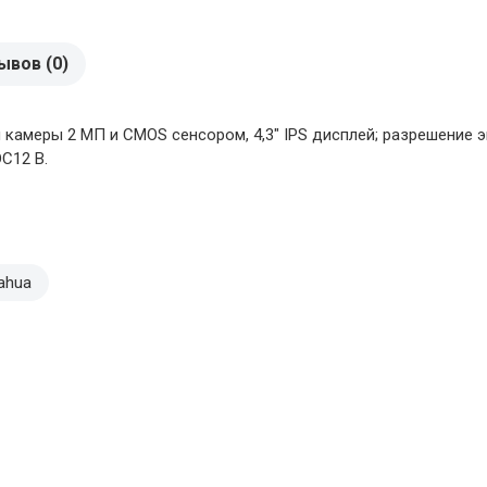
ывов (0)
амеры 2 МП и CMOS сенсором, 4,3" IPS дисплей; разрешение эк
DC12 В.
ahua