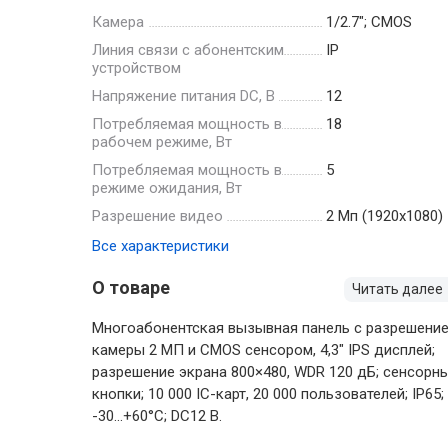
Камера
1/2.7"; CMOS
Линия связи с абонентским
IP
устройством
Напряжение питания DC, В
12
Потребляемая мощность в
18
рабочем режиме, Вт
Потребляемая мощность в
5
режиме ожидания, Вт
Разрешение видео
2 Мп (1920х1080)
Все характеристики
О товаре
Читать далее
Многоабонентская вызывная панель с разрешени
камеры 2 МП и CMOS сенсором, 4,3" IPS дисплей;
разрешение экрана 800×480, WDR 120 дБ; сенсорн
кнопки; 10 000 IC-карт, 20 000 пользователей; IP65;
-30...+60°C; DC12 В.