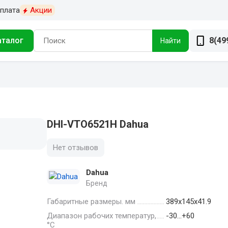
плата
Акции
аталог
8(49
Найти
DHI-VTO6521H Dahua
Нет отзывов
Dahua
Бренд
Габаритные размеры. мм
389х145х41.9
Диапазон рабочих температур,
-30…+60
°С