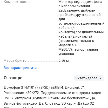
Комплектность
Монитор видеодомофона
с кабелем питания
220В,крепеж(дюбель-
пробка+шуруп),кронштейн
для
установки,соединительный
кабель (4
контакта),соединительный
кабель (2 контакта)
(применимо только к
модели ST-
M200/7),паспорт,тарная
упаковка
Масса брутто
0,56 кг
Все характеристики
О товаре
Читать далее
Домофон ST-M101/7 (S/SD) БЕЛЫЙ, Дисплей: 7",
Разрешение: 480*272, Поддерживаемые стандарты видео:
CVBS, Интерком: Дуплекс, Режим «не беспокоить»: Да,
Запись фото/видео: Да, Слот под SD карту: Да (до 32