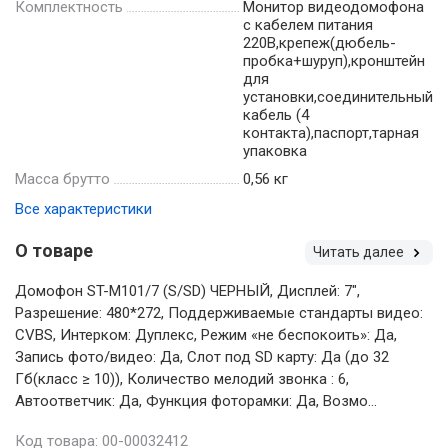
Комплектность
Монитор видеодомофона
с кабелем питания
220В,крепеж(дюбель-
пробка+шуруп),кронштейн
для
установки,соединительный
кабель (4
контакта),паспорт,тарная
упаковка
Масса брутто
0,56 кг
Все характеристики
О товаре
Читать далее
Домофон ST-M101/7 (S/SD) ЧЕРНЫЙ, Дисплей: 7",
Разрешение: 480*272, Поддерживаемые стандарты видео:
CVBS, Интерком: Дуплекс, Режим «не беспокоить»: Да,
Запись фото/видео: Да, Слот под SD карту: Да (до 32
Гб(класс ≥ 10)), Количество мелодий звонка : 6,
Автоответчик: Да, Функция фоторамки: Да, Возмо...
Код товара: 00-00032412