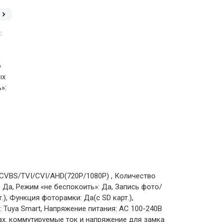
:
,
о
ых
»:
CVBS/TVI/CVI/AHD(720Р/1080P) , Количество
 Да, Режим «не беспокоить»: Да, Запись фото/
.), Функция фоторамки: Да(с SD карт.),
Tuya Smart, Напряжение питания: АС 100-240В
Мах. коммутируемые ток и напряжение для замка