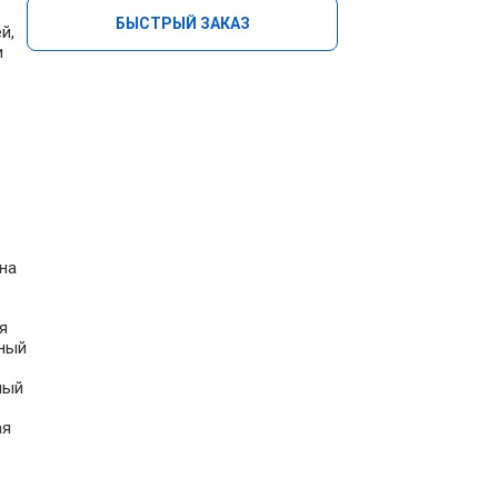
БЫСТРЫЙ ЗАКАЗ
й,
и
на
я
ьный
ный
ая