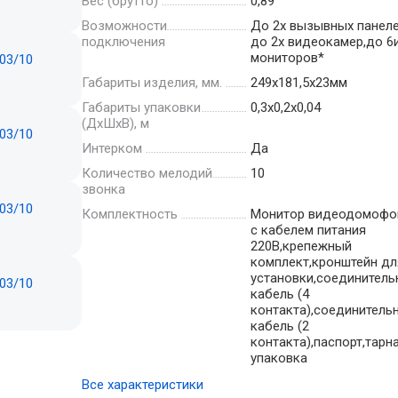
Вес (брутто)
0,89
Возможности
До 2х вызывных панеле
подключения
до 2х видеокамер,до 6
мониторов*
Габариты изделия, мм.
249х181,5х23мм
Габариты упаковки
0,3x0,2x0,04
(ДхШхВ), м
Интерком
Да
Количество мелодий
10
звонка
Комплектность
Монитор видеодомофо
с кабелем питания
220В,крепежный
комплект,кронштейн дл
установки,соединител
кабель (4
контакта),соединитель
кабель (2
контакта),паспорт,тарн
упаковка
Все характеристики