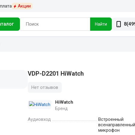
плата
Акции
аталог
8(49
Найти
1
VDP-D2201 HiWatch
Нет отзывов
HiWatch
Бренд
Аудиовход
Встроенный
всенаправленны
микрофон