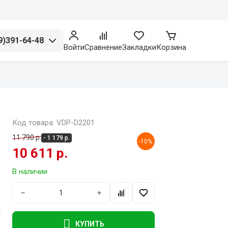
9)391-64-48
Войти
Сравнение
Закладки
Корзина
Код товара: VDP-D2201
11 790 р.
- 1 179 р.
-10%
10 611 р.
В наличии
−
+
й
КУПИТЬ