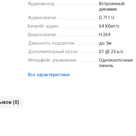
Аудиовыход
Встроенный
динамик
Аудиосжатие
G.711 U
Битрейт аудио
64 Кбит/с
Видеосжатие
Н.264
Дальность подсветки
до 3м
Дополнительный поток
D1 @ 25 к/с
Интерфейс управления
Однокнопочная
панель
Все характеристики
ывов (0)