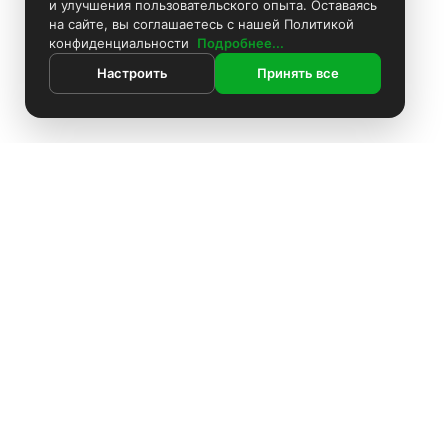
и улучшения пользовательского опыта. Оставаясь
на сайте, вы соглашаетесь с нашей Политикой
конфиденциальности
Подробнее...
Настроить
Принять все
ИНФОРМАЦИЯ
Покраска камер
Контакты
Поиск
Каталог
Установка видеонаблюдения
Информация
Комплекты видеонаблюдения
О компании
Доставка
Установка видеонаблюдения
Блоки питания
Оплата
О компании
Политика конфиденциальности
Аккумуляторы
Производители
Доставка
Акции
Жёсткие диски
Оплата