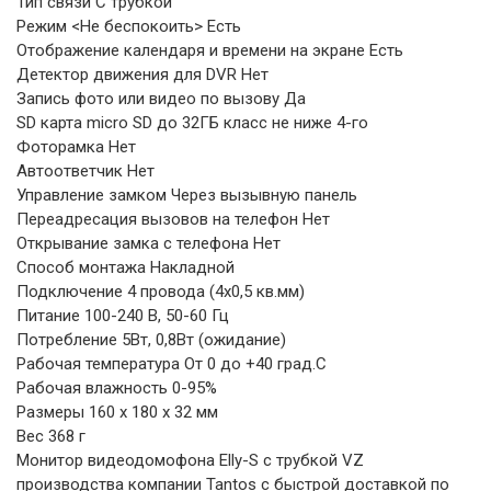
Тип связи С трубкой
Режим <Не беспокоить> Есть
Отображение календаря и времени на экране Есть
Детектор движения для DVR Нет
Запись фото или видео по вызову Да
SD карта micro SD до 32ГБ класс не ниже 4-го
Фоторамка Нет
Автоответчик Нет
Управление замком Через вызывную панель
Переадресация вызовов на телефон Нет
Открывание замка с телефона Нет
Способ монтажа Накладной
Подключение 4 провода (4х0,5 кв.мм)
Питание 100-240 В, 50-60 Гц
Потребление 5Вт, 0,8Вт (ожидание)
Рабочая температура От 0 до +40 град.С
Рабочая влажность 0-95%
Размеры 160 х 180 х 32 мм
Вес 368 г
Монитор видеодомофона Elly-S с трубкой VZ
производства компании Tantos с быстрой доставкой по