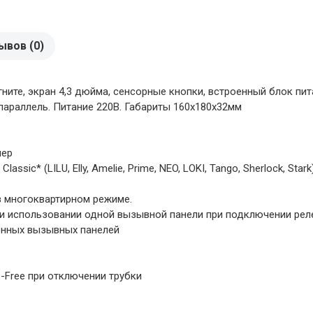
ывов (0)
ите, экран 4,3 дюйма, сенсорные кнопки, встроенный блок пита
в параллель. Питание 220В. Габариты 160х180х32мм
мер
sic* (LILU, Elly, Amelie, Prime, NEO, LOKI, Tango, Sherlock, S
в многоквартирном режиме.
ри использовании одной вызывной панели при подключении рел
енных вызывных панелей
-Free при отключении трубки