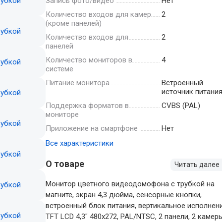
Запись фото/видео
Нет
Количество входов для камер
2
(кроме панелей)
Количество входов для
2
панелей
Количество мониторов в
4
системе
Питание монитора
Встроенный
источник питани
Поддержка форматов в
CVBS (PAL)
мониторе
Приложение на смартфоне
Нет
Все характеристики
О товаре
Читать далее
Монитор цветного видеодомофона с трубкой на
магните, экран 4,3 дюйма, сенсорные кнопки,
встроенный блок питания, вертикальное исполнени
TFT LCD 4,3" 480x272, PAL/NTSC, 2 панели, 2 камеры