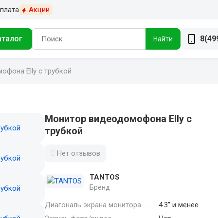
плата
Акции
аталог
8(49
Найти
офона Elly с трубкой
Монитор видеодомофона Elly с
трубкой
Нет отзывов
TANTOS
Бренд
Диагональ экрана монитора
4.3" и менее