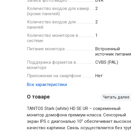
Запись фото/видео
DVR
Количество входов для камер
2
(кроме панелей)
Количество входов для
2
панелей
Количество мониторов в
1
системе
Питание монитора
Встроенный
источник питани
Поддержка форматов в
CVBS (PAL)
мониторе
Приложение на смартфоне
Нет
Все характеристики
О товаре
Читать далее
TANTOS Stark (white) HD SE UR – современный
монитор домофона премиум-класса. Сенсорный
экран IPS с диагональю 10” обеспечивает высоко
качество картинки. Связь осуществляется без тру