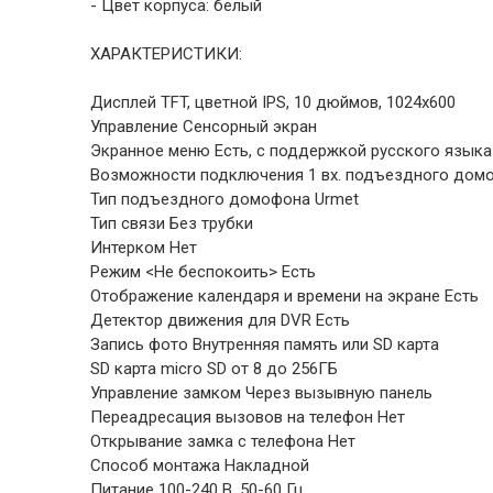
- Цвет корпуса: белый
ХАРАКТЕРИСТИКИ:
Дисплей TFT, цветной IPS, 10 дюймов, 1024х600
Управление Сенсорный экран
Экранное меню Есть, с поддержкой русского языка
Возможности подключения 1 вх. подъездного домоф
Тип подъездного домофона Urmet
Тип связи Без трубки
Интерком Нет
Режим <Не беспокоить> Есть
Отображение календаря и времени на экране Есть
Детектор движения для DVR Есть
Запись фото Внутренняя память или SD карта
SD карта micro SD от 8 до 256ГБ
Управление замком Через вызывную панель
Переадресация вызовов на телефон Нет
Открывание замка с телефона Нет
Способ монтажа Накладной
Питание 100-240 В, 50-60 Гц