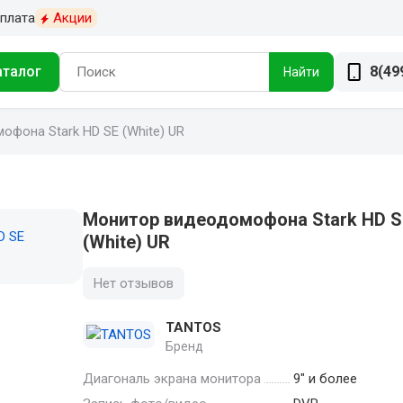
плата
Акции
аталог
8(49
Найти
фона Stark HD SE (White) UR
Монитор видеодомофона Stark HD S
(White) UR
Нет отзывов
TANTOS
Бренд
Диагональ экрана монитора
9" и более