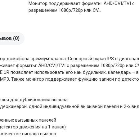
Монитор поддерживает форматы: AHD/CVI/TVI с
разрешением 1080p/720p или CV...
ывов (0)
тор домофона премиум-класса. Сенсорный экран IPS с диагонал
живает форматы: AHD/CVI/TVI с разрешением 1080p/720p или C
E UR позволяет использовать его как будильник, календарь – 
P3. Также монитор поддерживает функцию записи по детекто
телся для дублирования вызова
еокамерой, одной индивидуальной вызывной панели и 2-х ви
венных вызывных панелей
детектор движения на 1 канал)
 качестве сигнала вызова