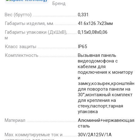
Бренд
Вес (брутто)
0,331
Габариты изделия, мм.
41.6х126.7х23мм
Габариты упаковки (ДхШхВ),
0,15x0,08x0,06
м
Класс защиты
IР65
Комплектность
Вызывная панель
видеодомофона c
кабелем для
подключения к монитору
и
замку,козырек,кронштейн
для поворота панели на
30°,монтажный комплект
для крепления на
стену,паспорт,тарная
упаковка
Материал
Алюминий+нержавеющая
сталь
Мах. коммутируемые ток и
30V/2A125V/1A