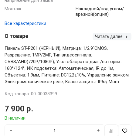
напряжение для замка
Монтаж
Накладной/под углом/
врезной(опция)
Все характеристики
О товаре
Читать далее
Панель ST-P201 (ЧЕРНЫЙ), Матрица: 1/2.9''CMOS,
Разрешение: 1MP/2MP, Тип видеосигнала:
CVBS/AHD(720P/1080P), Угол обзора:по диаг./по гориз.:
160°/124°, ИК подсветка: Автоматическая, IR до 1м,
Объектив: 1.9мм, Питание: DС12В±10%, Управление замком:
Электромеханическое реле, Класс защиты: IР65, Монт...
Код товара: 00-00038399
7 900 р.
В наличии
−
+