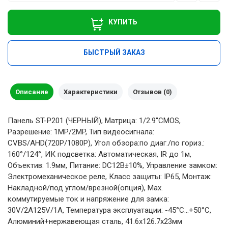
КУПИТЬ
БЫСТРЫЙ ЗАКАЗ
Описание
Характеристики
Отзывов (0)
Панель ST-P201 (ЧЕРНЫЙ), Матрица: 1/2.9''CMOS,
Разрешение: 1MP/2MP, Тип видеосигнала:
CVBS/AHD(720P/1080P), Угол обзора:по диаг./по гориз.:
160°/124°, ИК подсветка: Автоматическая, IR до 1м,
Объектив: 1.9мм, Питание: DС12В±10%, Управление замком:
Электромеханическое реле, Класс защиты: IР65, Монтаж:
Накладной/под углом/врезной(опция), Мах.
коммутируемые ток и напряжение для замка:
30V/2A125V/1A, Температура эксплуатации: -45°С...+50°С,
Алюминий+нержавеющая сталь, 41.6х126.7х23мм